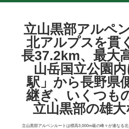
立山黒部アルペン
北アルプスを貫
長37.2km、最
山岳国立公園内
駅」から長野県
継ぎ、いくつも
立山黒部の雄大
立山黒部アルペンルートは標高3,000m級の峰々が連なる北