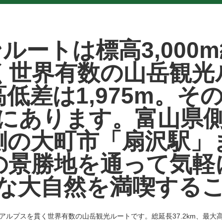
ルートは標高3,000
く世界有数の山岳観光
大高低差は1,975m。
にあります。富山県
側の大町市「扇沢駅」
の景勝地を通って気軽
な大自然を満喫する
アルプスを貫く世界有数の山岳観光ルートです。総延長37.2km、最大