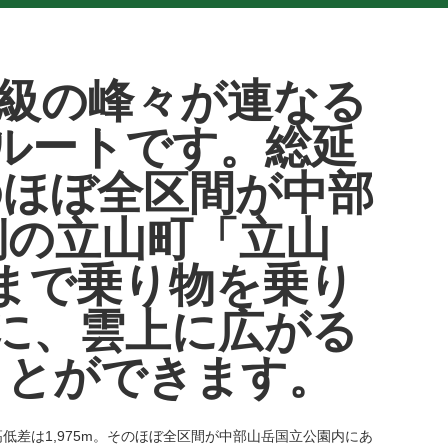
m級の峰々が連なる
ルートです。総延
そのほぼ全区間が中部
側の立山町「立山
まで乗り物を乗り
に、雲上に広がる
ことができます。
高低差は1,975m。そのほぼ全区間が中部山岳国立公園内にあ