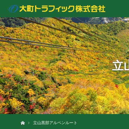
立
ホーム
立山黒部アルペンルート